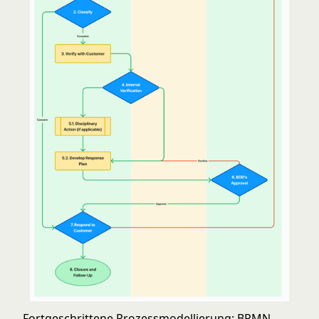
Fortgeschrittene Prozessmodellierung: BPMN