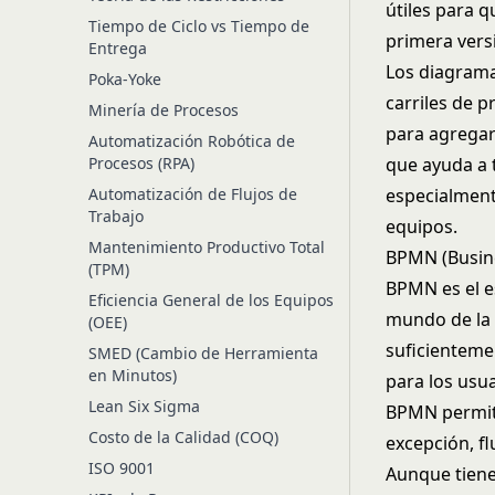
útiles para 
Tiempo de Ciclo vs Tiempo de
primera vers
Entrega
Los diagrama
Poka-Yoke
carriles de p
Minería de Procesos
para agregar 
Automatización Robótica de
Procesos (RPA)
que ayuda a 
Automatización de Flujos de
especialmente
Trabajo
equipos.
Mantenimiento Productivo Total
BPMN (Busin
(TPM)
BPMN es el 
Eficiencia General de los Equipos
mundo de la 
(OEE)
suficienteme
SMED (Cambio de Herramienta
en Minutos)
para los usu
Lean Six Sigma
BPMN permite
Costo de la Calidad (COQ)
excepción, f
ISO 9001
Aunque tiene