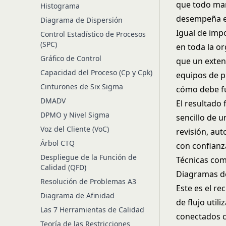
que todo mar
Histograma
desempeña el
Diagrama de Dispersión
Igual de imp
Control Estadístico de Procesos
(SPC)
en toda la o
Gráfico de Control
que un exten
Capacidad del Proceso (Cp y Cpk)
equipos de p
Cinturones de Six Sigma
cómo debe fu
DMADV
El resultado 
DPMO y Nivel Sigma
sencillo de 
Voz del Cliente (VoC)
revisión, au
Árbol CTQ
con confianz
Despliegue de la Función de
Técnicas co
Calidad (QFD)
Diagramas de
Resolución de Problemas A3
Este es el re
Diagrama de Afinidad
de flujo uti
Las 7 Herramientas de Calidad
conectados c
Teoría de las Restricciones