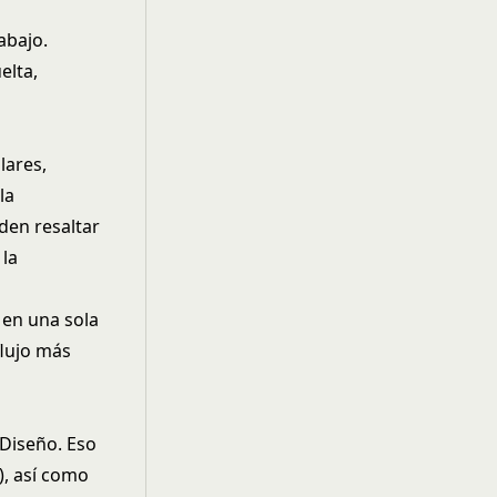
abajo.
elta,
lares,
la
eden resaltar
 la
 en una sola
flujo más
 Diseño. Eso
), así como