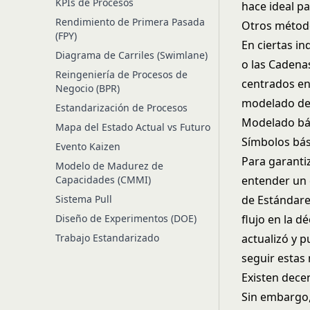
KPIs de Procesos
hace ideal pa
Rendimiento de Primera Pasada
Otros métod
(FPY)
En ciertas i
Diagrama de Carriles (Swimlane)
o las Cadena
Reingeniería de Procesos de
centrados en
Negocio (BPR)
modelado de 
Estandarización de Procesos
Modelado bás
Mapa del Estado Actual vs Futuro
Símbolos bás
Evento Kaizen
Para garanti
Modelo de Madurez de
Capacidades (CMMI)
entender un 
Sistema Pull
de Estándare
Diseño de Experimentos (DOE)
flujo en la 
Trabajo Estandarizado
actualizó y p
seguir estas 
Existen dece
Sin embargo,