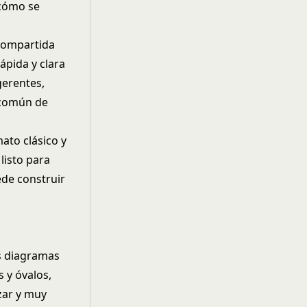
 cómo se
 compartida
ápida y clara
gerentes,
 común de
ato clásico y
listo para
ede construir
os diagramas
 y óvalos,
zar y muy