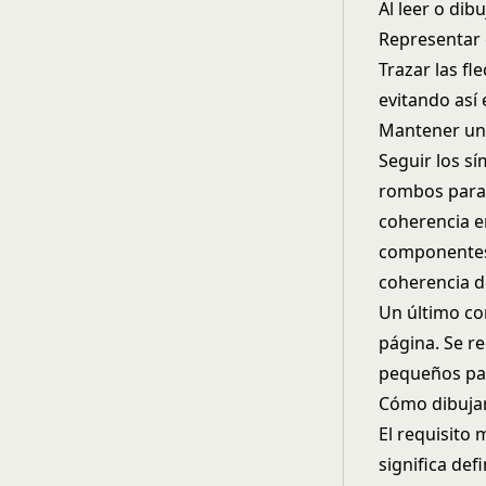
Al leer o dib
Representar e
Trazar las fl
evitando así 
Mantener un 
Seguir los s
rombos para p
coherencia en
componentes 
coherencia d
Un último co
página. Se r
pequeños par
Cómo dibujar
El requisito 
significa def