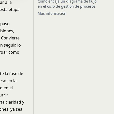
Cómo encaja un diagrama de flujo
ar a la
en el ciclo de gestión de procesos
esta etapa
Más información
 paso
isiones,
. Convierte
 seguir, lo
cordar cómo
e la fase de
eso en la
o en el
rrir.
ta claridad y
ones, ya sea