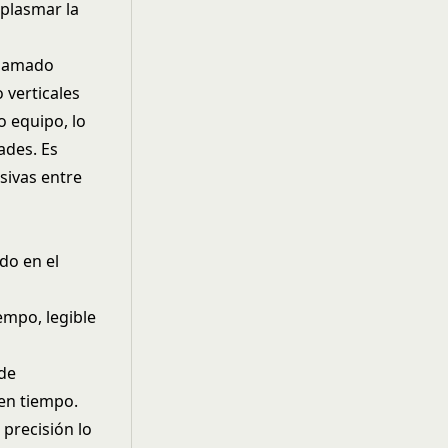
plasmar la
llamado
 verticales
o equipo, lo
ades. Es
sivas entre
do en el
empo, legible
 de
 en tiempo.
precisión lo