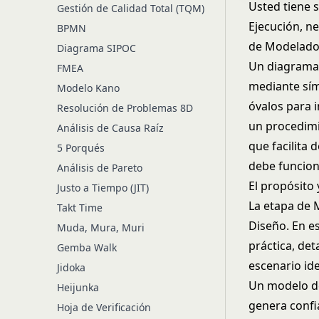
Usted tiene 
Gestión de Calidad Total (TQM)
Ejecución, n
BPMN
de Modelado
Diagrama SIPOC
Un diagrama 
FMEA
mediante sím
Modelo Kano
óvalos para i
Resolución de Problemas 8D
un procedimi
Análisis de Causa Raíz
que facilita 
5 Porqués
debe funcion
Análisis de Pareto
El propósito
Justo a Tiempo (JIT)
La etapa de 
Takt Time
Diseño. En es
Muda, Mura, Muri
práctica, det
Gemba Walk
escenario ide
Jidoka
Un modelo de
Heijunka
genera confia
Hoja de Verificación