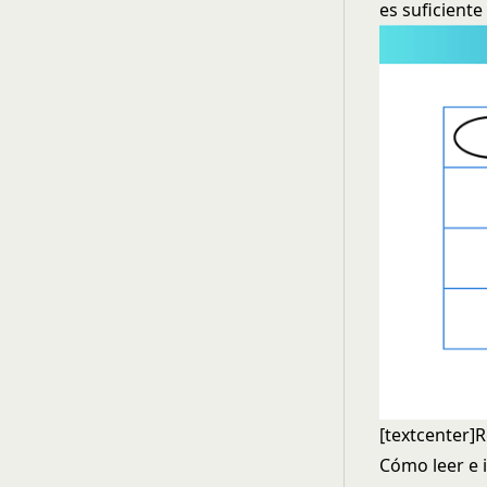
es suficient
[textcenter]R
Cómo leer e i