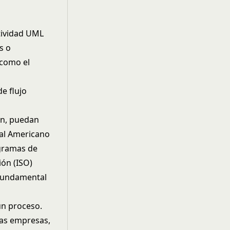
tividad UML
s o
 como el
e flujo
ón, puedan
nal Americano
agramas de
ión (ISO)
s fundamental
un proceso.
nas empresas,