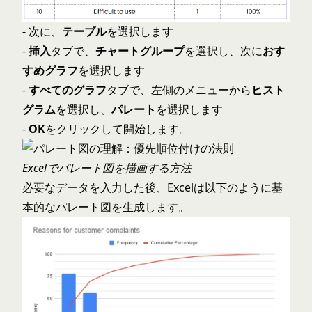
- 次に、
テーブル
を選択します
-
挿入
タブで、
チャートグループ
を選択し、次に
おす
すめグラフ
を選択します
-
すべてのグラフ
タブで、左側のメニューから
ヒスト
グラム
を選択し、
パレート
を選択します
-
OK
をクリックして開始します。
Excelでパレート図を描画する方法
必要なデータを入力した後、Excelは以下のように基
本的なパレート図を生成します。