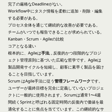
完了の厳格なDeadlineがない。
Workflow中にタスク情報を柔軟に追加・削除・編集
する必要がある。
プロセス全体を通じて継続的な改善が必要である。
チームがいつでも報告できることが求められている。
Kanban・Scrum・Agileの比較
コアとなる違い
根本的に、Agileは
手法
, , 反復的かつ段階的なプロジ
ェクト管理原則に基づいた広範な哲学です。Agileは
製品開発サイクルを短縮し、顧客に素早く製品を届け
ることを目指しています。
Scrum はAgile手法に従う
管理フレームワーク
です。
ユーザーが最終目標を完全に定義していないプロジェ
クトに一般的に使用されます。Scrumは通常1〜4週
間続くSprintと呼ばれる固定時間の反復内で価値を最
適化することに焦点を当てています。この継続的なサ